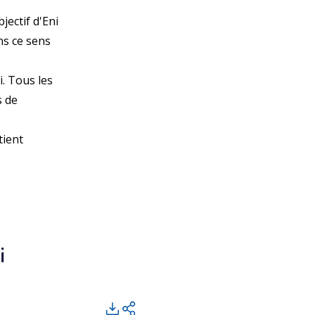
jectif d'Eni
ns ce sens
i. Tous les
s de
tient
i