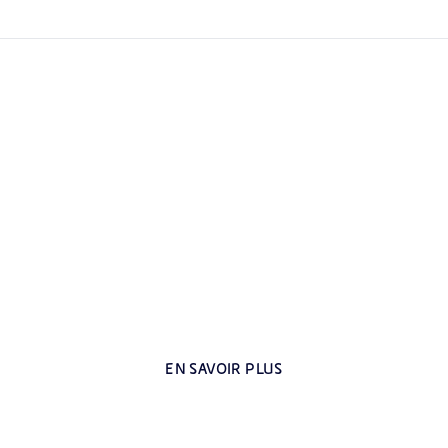
 carrière professionnelle ch
énergie. Découvrez les opportunités professionnelles en Sui
EN SAVOIR PLUS