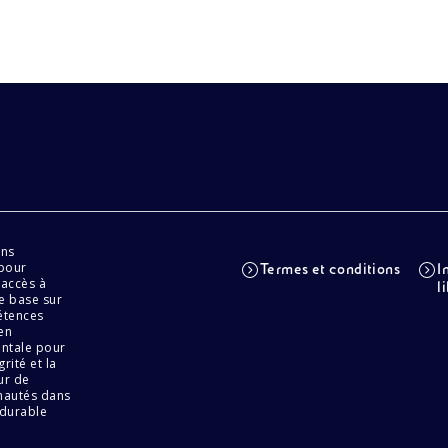
ons
 pour
Termes et conditions
I
 accès à
l
se base sur
pétences
en
entale pour
rité et la
ur de
unautés dans
 durable