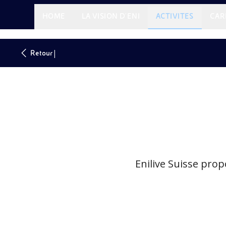
HOME
LA VISION D'ENI
ACTIVITES
CAR
|
Retour
Enilive Suisse pro