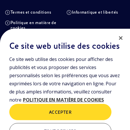
Termes et conditions
Informatique et libertés
Politique en matière de
cookies
Ce site web utilise des cookies
Eni S.p.A. Siège social
Piazzale Enrico Mattei, 1 00144 Rome (RM)
Ce site web utilise des cookies pour afficher des
Italy Succursales
publicités et vous proposer des services
Via Emilia, 1 and Piazza Ezio Vanoni, 1 20097 San Donato Milanese,
Milan
personnalisés selon les préférences que vous avez
exprimées lors de votre navigation en ligne. Pour
Capital social
€ 4.005.358.876,00 e.v.
de plus amples informations, veuillez consulter
Code fiscal et inscription au Registre des entreprises de
notre
POLITIQUE EN MATIÈRE DE COOKIES
Rome
n. 00484960588
ACCEPTER
N° de TVA
00905811006