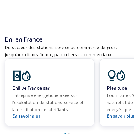
Gamme dive
Neutralité carbone d’ici 2050
services
Eni en France
Du secteur des stations-service au commerce de gros,
jusqu’aux clients finaux, particuliers et commerciaux.
Enilive France sarl
Plenitude
Entreprise énergétique axée sur
Fourniture d’é
l’exploitation de stations-service et
naturel et de 
la distribution de lubrifiants
énergétique
En savoir plus
En savoir plu