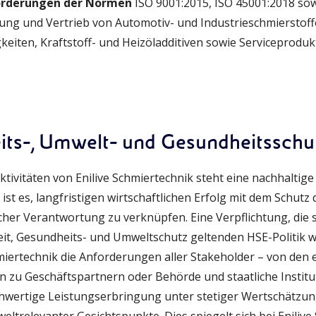
orderungen der Normen
ISO 9001:2015, ISO 45001:2018 sow
ung und Vertrieb von Automotiv- und Industrieschmierstoff
keiten, Kraftstoff- und Heizöladditiven sowie Serviceproduk
beits-, Umwelt- und Gesundheitssc
ktivitäten von Enilive Schmiertechnik steht eine nachhaltig
 ist es, langfristigen wirtschaftlichen Erfolg mit dem Schut
her Verantwortung zu verknüpfen. Eine Verpflichtung, die 
eit, Gesundheits- und Umweltschutz geltenden HSE-Politik w
hmiertechnik die Anforderungen aller Stakeholder – von den
in zu Geschäftspartnern oder Behörde und staatliche Institu
ochwertige Leistungserbringung unter stetiger Wertschätzun