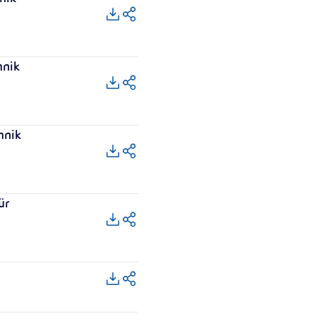
hnik
hnik
ür