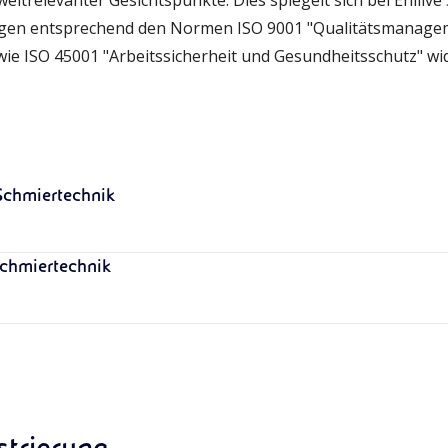
eltrelevanter Gesichtspunkte. Dies spiegelt sich bei Enilive
ungen entsprechend den Normen ISO 9001 "Qualitätsmanage
 ISO 45001 "Arbeitssicherheit und Gesundheitsschutz" wid
 Schmiertechnik
Schmiertechnik