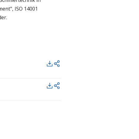
 Schmiertechnik in
ment", ISO 14001
er.