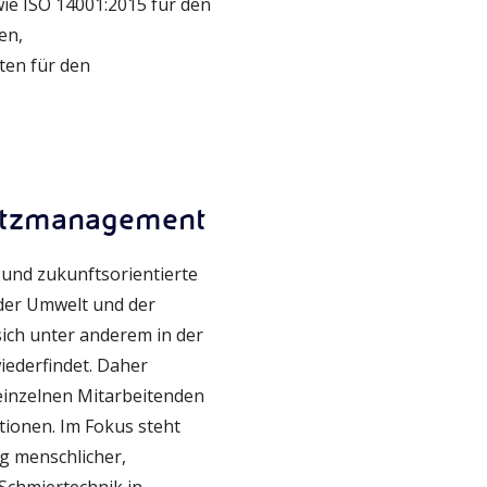
ie ISO 14001:2015 für den
en,
ten für den
hutzmanagement
e und zukunftsorientierte
z der Umwelt und der
sich unter anderem in der
iederfindet. Daher
 einzelnen Mitarbeitenden
tionen. Im Fokus steht
g menschlicher,