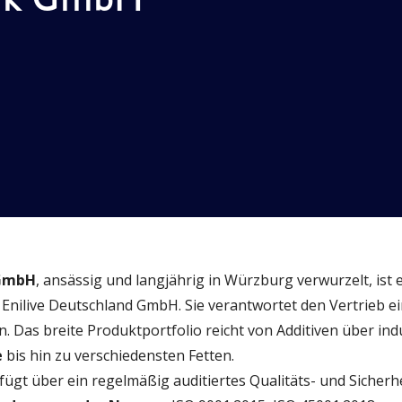
 GmbH
, ansässig und langjährig in Würzburg verwurzelt, ist 
 Enilive Deutschland GmbH. Sie verantwortet den Vertrieb 
. Das breite Produktportfolio reicht von Additiven über indu
e
bis hin zu verschiedensten Fetten.
rfügt über ein regelmäßig auditiertes Qualitäts- und Sich