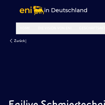
in Deutschland
HOME
DIE VISION VON ENI
GESCHÄFTSAKT
|
Zurück
Enilive Schmiertech