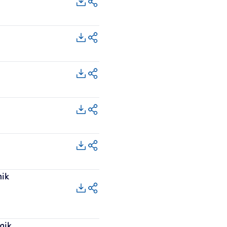
nik
nik