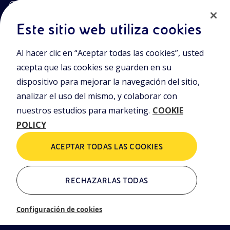
Términos y Condiciones
Canal de denuncias
Este sitio web utiliza cookies
Eni S.p.A. Domicilio social
Al hacer clic en “Aceptar todas las cookies”, usted
Piazzale Enrico Mattei, 1 00144 Roma, Italia
acepta que las cookies se guarden en su
Sucursales
Via Emilia, 1 y Piazza Ezio Vanoni, 1 20097 San Donato Milanese,
dispositivo para mejorar la navegación del sitio,
Milán, Italia
analizar el uso del mismo, y colaborar con
Capital social de la empresa
nuestros estudios para marketing.
COOKIE
€ 4.005.358.876,00 completamente desembolsados
POLICY
Registro Mercantil de Roma
00484960588
ACEPTAR TODAS LAS COOKIES
Número de identificación fiscal
NIF-IVA 00905811006
RECHAZARLAS TODAS
La visión de Eni
Operaciones
Configuración de cookies
Carreras