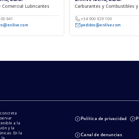
e Comercial Lubricantes
Carburantes y Combustibles y
100 941
+34 900 929 100
tes@enilive.com
pedidos@enilive.com
concreta
eservar
Política de privacidad
P
enible a la
ión y la
nicas. En la
Canal de denuncias
 la