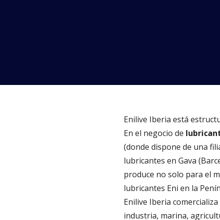
Enilive Iberia está estruc
En el negocio de
lubrican
(donde dispone de una filia
lubricantes en Gava (Barc
produce no solo para el me
lubricantes Eni en la Penín
Enilive Iberia comercializ
industria, marina, agricultu