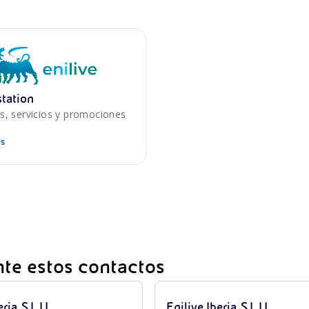
station
s, servicios y promociones
s
te estos contactos
ria, S.L.U.
Enilive Iberia, S.L.U.