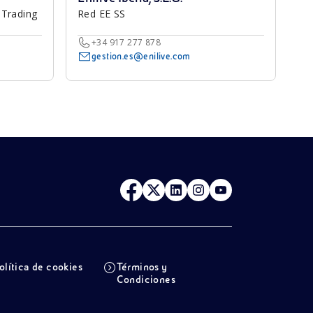
 Trading
Red EE SS
+34 917 277 878
gestion.es@enilive.com
olítica de cookies
Términos y
Condiciones