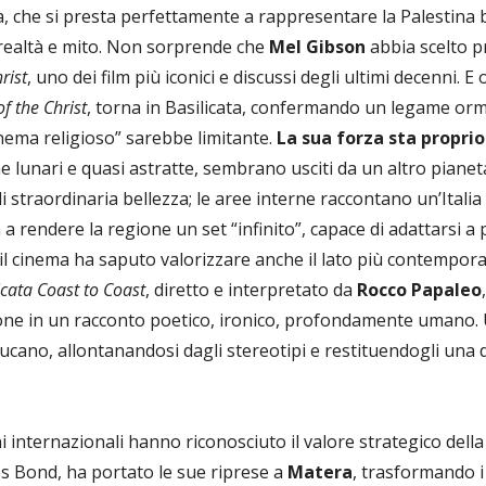
ra, che si presta perfettamente a rappresentare la Palestina 
realtà e mito. Non sorprende che
Mel Gibson
abbia scelto p
rist
, uno dei film più iconici e discussi degli ultimi decenni. E
f the Christ
, torna in Basilicata, confermando un legame orm
cinema religioso” sarebbe limitante.
La sua forza sta proprio 
me lunari e quasi astratte, sembrano usciti da un altro pianeta
i straordinaria bellezza; le aree interne raccontano un’Italia 
 a rendere la regione un set “infinito”, capace di adattarsi 
i, il cinema ha saputo valorizzare anche il lato più contempor
icata Coast to Coast
, diretto e interpretato da
Rocco Papaleo
ione in un racconto poetico, ironico, profondamente umano. 
 lucano, allontanandosi dagli stereotipi e restituendogli una
 internazionali hanno riconosciuto il valore strategico della 
es Bond, ha portato le sue riprese a
Matera
, trasformando i 