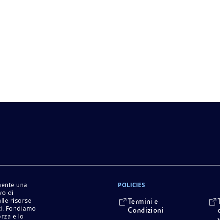
mente una
POLICIES
vo di
lle risorse
Termini e
tti. Fondiamo
Condizioni
orza e lo