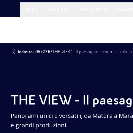
HOME
CHI SIAMO
TERRITORIO
PERSO
|
/
/
Indietro
05
276
THE VIEW - Il paesaggio lucano, set infinit
THE VIEW - Il paesagg
Panorami unici e versatili, da Matera a Mar
e grandi produzioni.