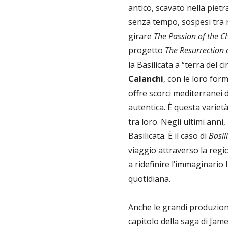
antico, scavato nella piet
senza tempo, sospesi tra 
girare
The Passion of the Ch
progetto
The Resurrection o
la Basilicata a “terra del 
Calanchi
, con le loro for
offre scorci mediterranei d
autentica. È questa varietà
tra loro. Negli ultimi ann
Basilicata. È il caso di
Basil
viaggio attraverso la reg
a ridefinire l’immaginario
quotidiana.
Anche le grandi produzioni
capitolo della saga di Jam