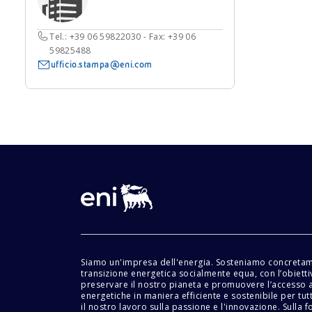
Tel.: +39 06 59822030 - Fax: +39 06
59825488
ufficio.stampa@eni.com
Siamo un'impresa dell'energia. Sosteniamo concreta
transizione energetica socialmente equa, con l’obietti
preservare il nostro pianeta e promuovere l’accesso a
energetiche in maniera efficiente e sostenibile per tu
il nostro lavoro sulla passione e l'innovazione. Sulla f