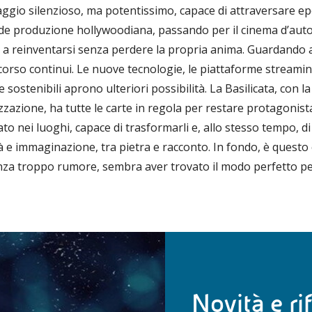
gio silenzioso, ma potentissimo, capace di attraversare epo
de produzione hollywoodiana, passando per il cinema d’auto
 a reinventarsi senza perdere la propria anima. Guardando al
orso continui. Le nuove tecnologie, le piattaforme streamin
 sostenibili aprono ulteriori possibilità. La Basilicata, con 
izzazione, ha tutte le carte in regola per restare protagonis
ato nei luoghi, capace di trasformarli e, allo stesso tempo, 
à e immaginazione, tra pietra e racconto. In fondo, è questo 
enza troppo rumore, sembra aver trovato il modo perfetto per 
Novità e ri