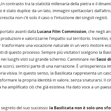
 Un contrasto tra la staticità millenaria della pietra e il din
 è stato duplice: da un lato, immagini spettacolari; dall’altro,
crescita non c’è solo il caso o l’intuizione dei singoli registi.
 portato avanti dalla
Lucana Film Commission
, che negli a
produzioni e valorizzarne l’impatto sul territorio. Incentivi,
 trasformare una vocazione naturale in un vero motore econ
nti di questo processo. Sempre più visitatori scelgono la Basi
” nei luoghi visti sul grande schermo. Camminare nei
Sassi d
e scorci, sentirsi parte di una narrazione. È un’esperienza i
a visiva. In questo senso, la Basilicata rappresenta un caso
formare la propria identità in valore, senza snaturarsi. Il
a ha amplificato ciò che già esisteva. Ha dato voce a un paes
l segreto del suo successo:
la Basilicata non è solo uno sf