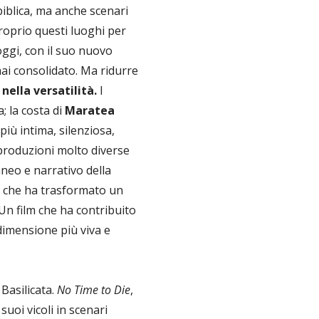
biblica, ma anche scenari
roprio questi luoghi per
 oggi, con il suo nuovo
ai consolidato. Ma ridurre
nella versatilità.
I
; la costa di
Maratea
più intima, silenziosa,
a produzioni molto diverse
aneo e narrativo della
, che ha trasformato un
Un film che ha contribuito
 dimensione più viva e
Basilicata.
No Time to Die
,
suoi vicoli in scenari