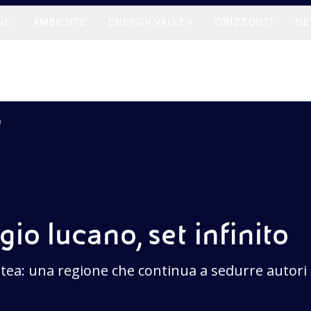
NE
AMBIENTE
ENERGY VALLEY
ORIZZONTI
NE
o
io lucano, set infinito
atea: una regione che continua a sedurre autori