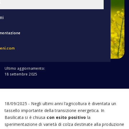
S
ti
entazione
eni.com
Ultimo aggiornamento:
18 settembre 2025
18/09/2025 - Negli ultimi anni l’agricoltura è diventata un
tassello importante della transizione energetica. In
Basilicata si è chiusa
con esito positivo
la
sperimentazione di varietà di colza destinate alla produzione