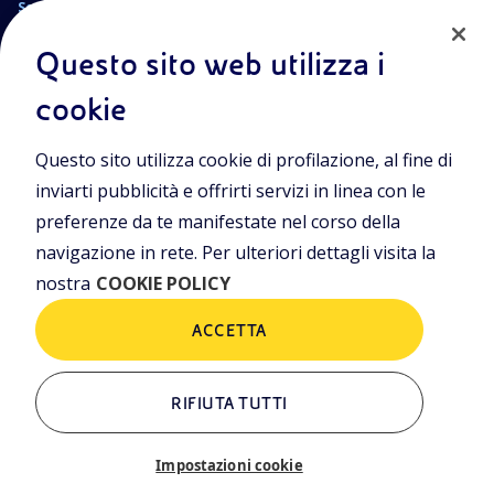
Sede Legale
Piazzale Enrico Mattei, 1 00144 Roma
Questo sito web utilizza i
Secondi secondarie
Via Emilia, 1 e Piazza Ezio Vanoni, 1 20097 San Donato Milanese (MI)
cookie
Capitale sociale
€ 4.005.358.876,00 i.v.
Questo sito utilizza cookie di profilazione, al fine di
C. Fiscale e Registro Imprese di Roma
n. 00484960588
inviarti pubblicità e offrirti servizi in linea con le
Partita IVA
preferenze da te manifestate nel corso della
n. 00905811006
navigazione in rete. Per ulteriori dettagli visita la
nostra
COOKIE POLICY
Altri Link
ACCETTA
Chi siamo
Territorio
Persone
Ambiente
RIFIUTA TUTTI
Energy Valley
Orizzonti
News
Documentazione
Impostazioni cookie
Contatti