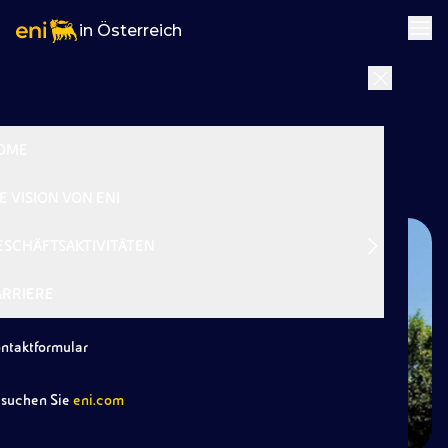
in Österreich
|
Zurück
OME
Impressum
E VISION VON ENI
ESCHÄFTSAKTIVITÄTEN
ARRIERE
ntaktformular
suchen Sie
eni.com