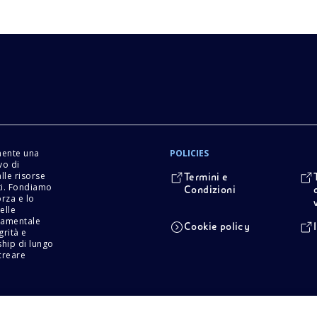
mente una
POLICIES
vo di
lle risorse
Termini e
tti. Fondiamo
Condizioni
orza e lo
elle
damentale
Cookie policy
grità e
ship di lungo
creare