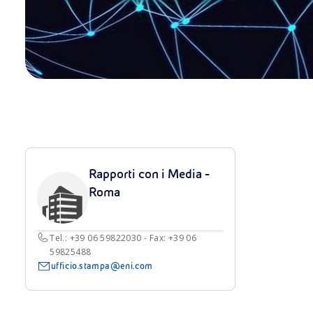
Rapporti con i Media -
Roma
Tel.: +39 06 59822030 - Fax: +39 06
59825488
ufficio.stampa@eni.com