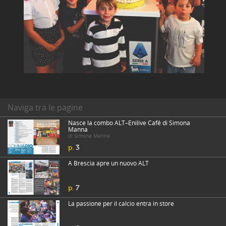
Naviga tra le pagine
Nasce la combo ALT–Enilive Café di Simona
Manna
di Simona Manna
p.
3
A Brescia apre un nuovo ALT
p.
7
La passione per il calcio entra in store