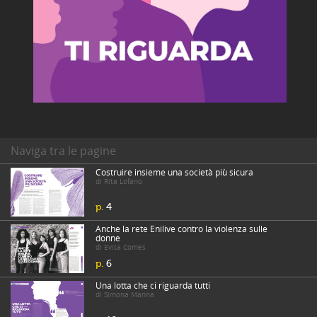
Naviga tra le pagine
Costruire insieme una società più sicura
di Rita Lofano
p.
4
Anche la rete Enilive contro la violenza sulle
donne
di Evita Comes
p.
6
Una lotta che ci riguarda tutti
di Simona Manna