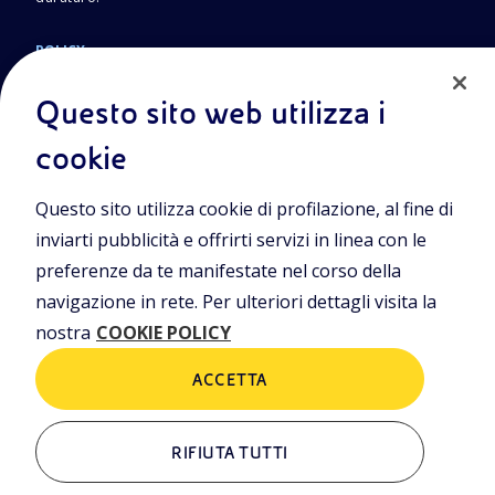
POLICY
Termini e Condizioni
Privacy Policy
Questo sito web utilizza i
Cookie Policy
cookie
Questo sito utilizza cookie di profilazione, al fine di
Sede Legale
Piazzale Enrico Mattei, 1 00144 Roma
inviarti pubblicità e offrirti servizi in linea con le
preferenze da te manifestate nel corso della
Sedi secondarie
Via Emilia, 1 e Piazza Ezio Vanoni, 1 20097 San Donato Milanese
navigazione in rete. Per ulteriori dettagli visita la
(MI)
nostra
COOKIE POLICY
Capitale sociale
€ 4.005.358.876,00 i.v.
ACCETTA
C. Fiscale e Registro Imprese di Roma
n. 00484960588
Partita IVA
RIFIUTA TUTTI
n. 00905811006