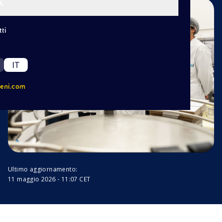
A
ti
IT
eni.com
Ultimo aggiornamento:
11 maggio 2026 - 11:07 CET